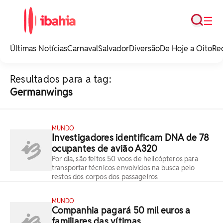
Busca
☰
iBahia é o portal de
noticias e
Últimas Notícias
Carnaval
Salvador
Diversão
De Hoje a Oito
Re
entretenimento da
Bahia.
Resultados para a tag:
Germanwings
MUNDO
Investigadores identificam DNA de 78
ocupantes de avião A320
Por dia, são feitos 50 voos de helicópteros para
transportar técnicos envolvidos na busca pelo
restos dos corpos dos passageiros
MUNDO
Companhia pagará 50 mil euros a
familiares das vítimas