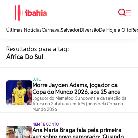
Busca
☰
iBahia é o portal de
noticias e
Últimas Notícias
Carnaval
Salvador
Diversão
De Hoje a Oito
Re
entretenimento da
Bahia.
Resultados para a tag:
África Do Sul
LUTO
Morre Jayden Adams, jogador da
Copa do Mundo 2026, aos 25 anos
Jogador do Mamelodi Sundowns e da seleção da
África do Sul atuou em três jogos pela Copa do
Mundo 2026
NEM TE CONTO
Ana Maria Braga fala pela primeira
vez sobre novo namorado: 'Quando