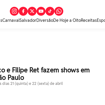
as
Carnaval
Salvador
Diversão
De Hoje a Oito
Receitas
Esp
ico e Filipe Ret fazem shows em
ão Paulo
dias 21 (quinta) e 22 (sexta) de abril