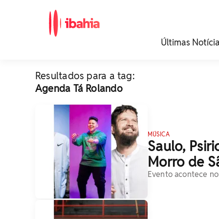
iBahia é o portal de
Últimas Notíci
noticias e
entretenimento da
Bahia.
Resultados para a tag:
Agenda Tá Rolando
MÚSICA
Saulo, Psir
Morro de S
Evento acontece nos 