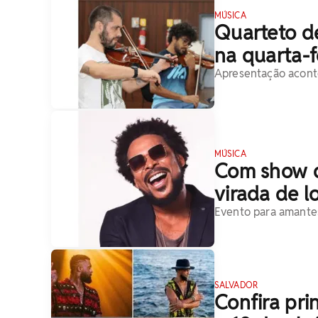
MÚSICA
Quarteto d
na quarta-f
Apresentação aconte
MÚSICA
Com show d
virada de l
Evento para amantes
SALVADOR
Confira pri