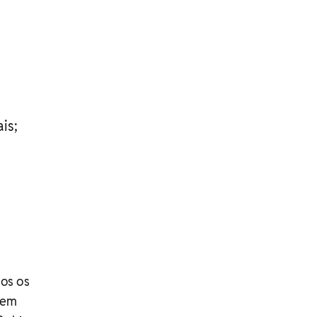
is;
os os
tem