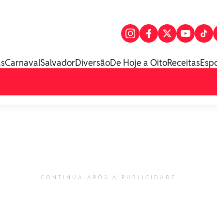
as
Carnaval
Salvador
Diversão
De Hoje a Oito
Receitas
Esp
CONTINUA APÓS A PUBLICIDADE