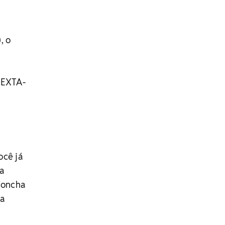
, o
SEXTA-
ocê já
ha
 Concha
la