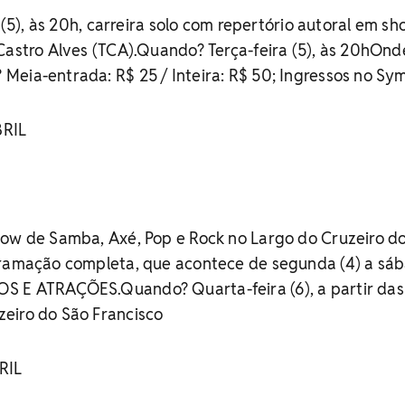
a (5), às 20h, carreira solo com repertório autoral em s
Castro Alves (TCA).Quando? Terça-feira (5), às 20hOnd
Meia-entrada: R$ 25 / Inteira: R$ 50; Ingressos no Sy
BRIL
how de Samba, Axé, Pop e Rock no Largo do Cruzeiro d
gramação completa, que acontece de segunda (4) a sá
S E ATRAÇÕES.Quando? Quarta-feira (6), a partir das
eiro do São Francisco
RIL