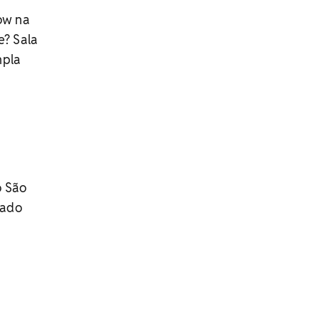
how na
e? Sala
mpla
o São
bado