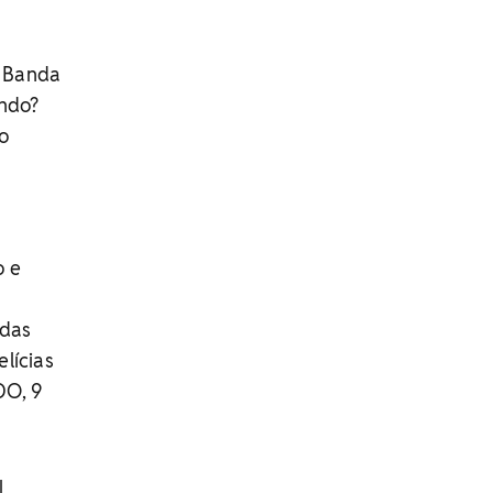
a Banda
ndo?
o
o e
 das
elícias
DO, 9
l