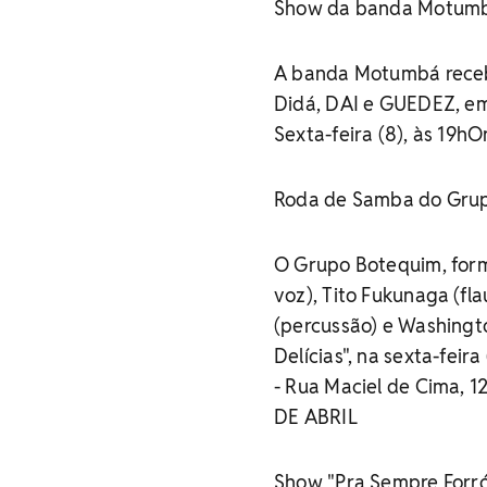
Show da banda Motumb
A banda Motumbá recebe,
Didá, DAI e GUEDEZ, e
Sexta-feira (8), às 19h
Roda de Samba do Gru
O Grupo Botequim, forma
voz), Tito Fukunaga (fla
(percussão) e Washingto
Delícias", na sexta-feir
- Rua Maciel de Cima, 
DE ABRIL
Show "Pra Sempre Forró