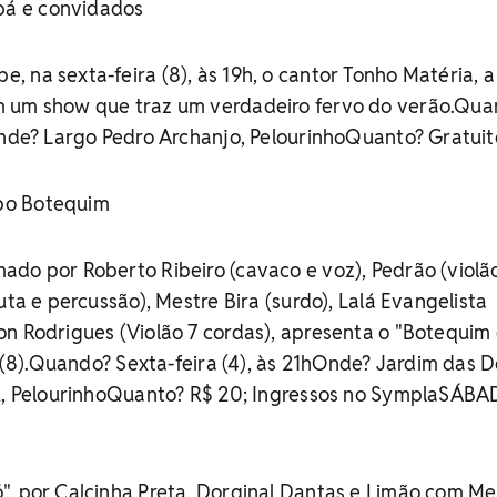
á e convidados
 na sexta-feira (8), às 19h, o cantor Tonho Matéria, 
m um show que traz um verdadeiro fervo do verão.Qua
Onde? Largo Pedro Archanjo, PelourinhoQuanto? Gratuit
po Botequim
do por Roberto Ribeiro (cavaco e voz), Pedrão (violã
uta e percussão), Mestre Bira (surdo), Lalá Evangelista
n Rodrigues (Violão 7 cordas), apresenta o "Botequim
a (8).Quando? Sexta-feira (4), às 21hOnde? Jardim das D
12, PelourinhoQuanto? R$ 20; Ingressos no SymplaSÁBA
", por Calcinha Preta, Dorginal Dantas e Limão com Me