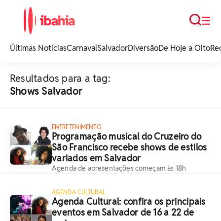
Busca
☰
iBahia é o portal de
noticias e
Últimas Notícias
Carnaval
Salvador
Diversão
De Hoje a Oito
Re
entretenimento da
Bahia.
Resultados para a tag:
Shows Salvador
ENTRETENIMENTO
Programação musical do Cruzeiro do
São Francisco recebe shows de estilos
variados em Salvador
Agenda de apresentações começam às 18h
AGENDA CULTURAL
Agenda Cultural: confira os principais
eventos em Salvador de 16 a 22 de