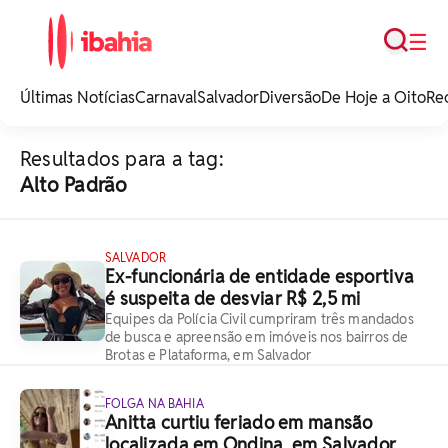
Busca
☰
iBahia é o portal de
noticias e
Últimas Notícias
Carnaval
Salvador
Diversão
De Hoje a Oito
Re
entretenimento da
Bahia.
Resultados para a tag:
Alto Padrão
SALVADOR
Ex-funcionária de entidade esportiva
é suspeita de desviar R$ 2,5 mi
Equipes da Polícia Civil cumpriram três mandados
de busca e apreensão em imóveis nos bairros de
Brotas e Plataforma, em Salvador
FOLGA NA BAHIA
Anitta curtiu feriado em mansão
localizada em Ondina, em Salvador