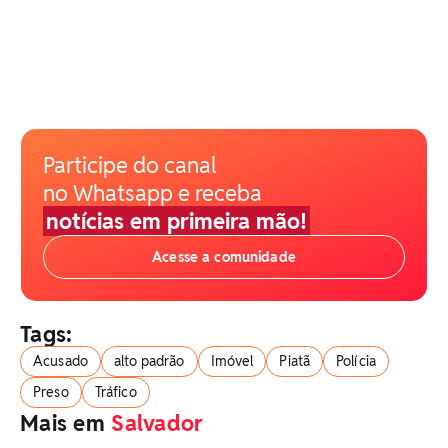
Participe do canal
no Whatsapp e receba
notícias em primeira mão!
Acesse a comunidade
Tags:
Acusado
alto padrão
Imóvel
Piatã
Polícia
Preso
Tráfico
Mais em
Salvador