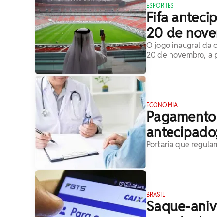
ESPORTES
Fifa anteci
20 de nov
O jogo inaugral da 
20 de novembro, a pa
ECONOMIA
Pagamento 
antecipado
Portaria que regula
BRASIL
Saque-aniv