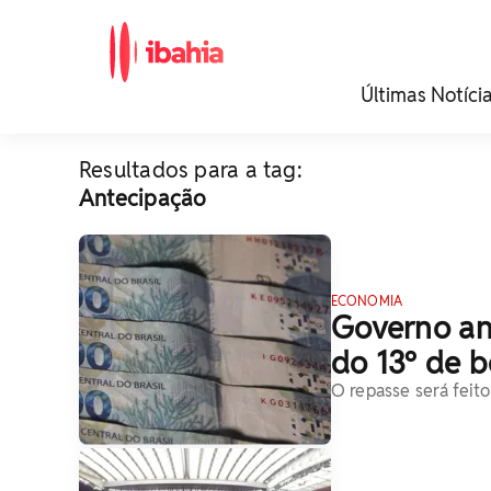
iBahia é o portal de
Últimas Notíci
noticias e
entretenimento da
Bahia.
Resultados para a tag:
Antecipação
ECONOMIA
Governo an
do 13º de b
O repasse será feit