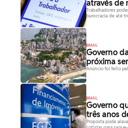
através de 
Trabalhadores podem
burocracia de até t
BRASIL
Governo da 
próxima s
Anúncio foi feito pe
BRASIL
Governo qu
três anos 
Proposta pode alava
cotistas para saque