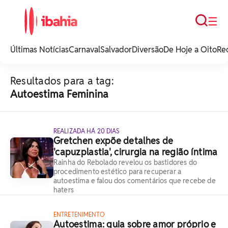
Busca
☰
iBahia é o portal de
noticias e
Últimas Notícias
Carnaval
Salvador
Diversão
De Hoje a Oito
Re
entretenimento da
Bahia.
Resultados para a tag:
Autoestima Feminina
REALIZADA HÁ 20 DIAS
Gretchen expõe detalhes de
'capuzplastia', cirurgia na região íntima
Rainha do Rebolado revelou os bastidores do
procedimento estético para recuperar a
autoestima e falou dos comentários que recebe de
haters
ENTRETENIMENTO
Autoestima: guia sobre amor próprio e