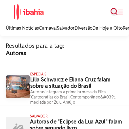
Busca
☰
iBahia é o portal de
noticias e
Últimas Notícias
Carnaval
Salvador
Diversão
De Hoje a Oito
Re
entretenimento da
Bahia.
Resultados para a tag:
Autoras
ESPECIAIS
Lilia Schwarcz e Eliana Cruz falam
sobre a situação do Brasil
Autoras integram a primeira mesa da Flica
‘Cartografias do Brasil Contemporâneo&#039;,
mediada por Zulu Araújo
SALVADOR
Autoras de "Eclipse da Lua Azul" falam
sobre segundo livro