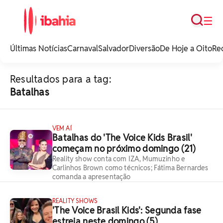
Busca
☰
iBahia é o portal de
noticias e
Últimas Notícias
Carnaval
Salvador
Diversão
De Hoje a Oito
Re
entretenimento da
Bahia.
Resultados para a tag:
Batalhas
VEM AÍ
Batalhas do 'The Voice Kids Brasil'
começam no próximo domingo (21)
Reality show conta com IZA, Mumuzinho e
Carlinhos Brown como técnicos; Fátima Bernardes
comanda a apresentação
REALITY SHOWS
'The Voice Brasil Kids': Segunda fase
estreia neste domingo (5)