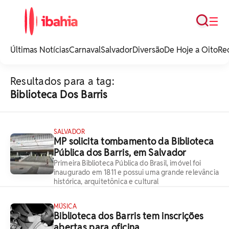
Busca
☰
iBahia é o portal de
noticias e
Últimas Notícias
Carnaval
Salvador
Diversão
De Hoje a Oito
Re
entretenimento da
Bahia.
Resultados para a tag:
Biblioteca Dos Barris
SALVADOR
MP solicita tombamento da Biblioteca
Pública dos Barris, em Salvador
Primeira Biblioteca Pública do Brasil, imóvel foi
inaugurado em 1811 e possui uma grande relevância
histórica, arquitetônica e cultural
MÚSICA
Biblioteca dos Barris tem inscrições
abertas para oficina