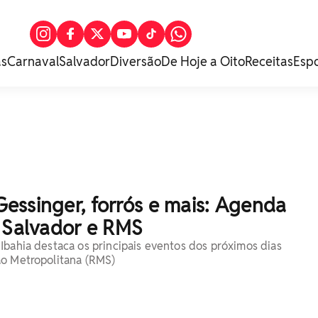
as
Carnaval
Salvador
Diversão
De Hoje a Oito
Receitas
Esp
essinger, forrós e mais: Agenda
e Salvador e RMS
Ibahia destaca os principais eventos dos próximos dias
ão Metropolitana (RMS)