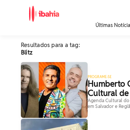
iBahia é o portal de
Últimas Notíci
noticias e
entretenimento da
Bahia.
Resultados para a tag:
Blitz
PROGRAME-SE
Humberto G
Cultural d
Agenda Cultural do 
em Salvador e Regi