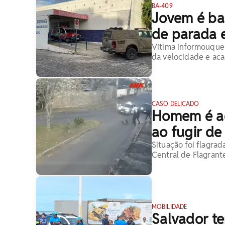
BA-409
Jovem é ba
de parada e
Vítima informouque 
da velocidade e aca
CASO DELICADO
Homem é ag
ao fugir de
Situação foi flagra
Central de Flagrant
MOBILIDADE
Salvador te