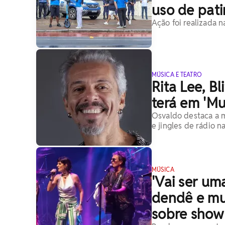
uso de pati
Ação foi realizada n
MÚSICA E TEATRO
Rita Lee, Bl
terá em 'Mu
Osvaldo destaca a m
e jingles de rádio 
MÚSICA
'Vai ser um
dendê e mui
sobre show