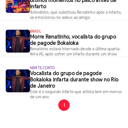
últimos momentos no palco antes de
infarto
Arlindinho, que substituiu Renatinho após o infarto,
se emocionou no adeus ao amigo
BRASIL
Morre Renatinho, vocalista do grupo
de pagode Bokaloka
Renatinho estava internado desde a última quarta-
feira (4), após sofrer um infarto durante um show
NEM TE CONTO
Vocalista do grupo de pagode
Bokaloka infarta durante show no Rio
de Janeiro
Este é o segundo infarto que artista tem em menos
de um ano
1