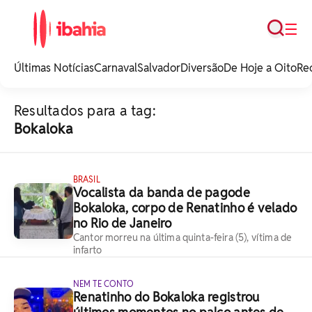
Busca
☰
iBahia é o portal de
noticias e
Últimas Notícias
Carnaval
Salvador
Diversão
De Hoje a Oito
Re
entretenimento da
Bahia.
Resultados para a tag:
Bokaloka
BRASIL
Vocalista da banda de pagode
Bokaloka, corpo de Renatinho é velado
no Rio de Janeiro
Cantor morreu na última quinta-feira (5), vítima de
infarto
NEM TE CONTO
Renatinho do Bokaloka registrou