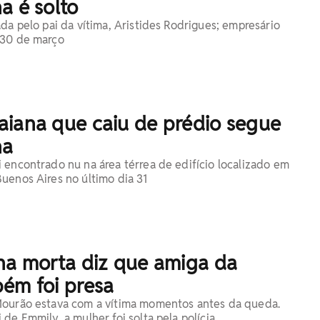
a é solto
da pelo pai da vítima, Aristides Rodrigues; empresário
 30 de março
aiana que caiu de prédio segue
na
 encontrado nu na área térrea de edifício localizado em
uenos Aires no último dia 31
ana morta diz que amiga da
bém foi presa
Mourão estava com a vítima momentos antes da queda.
de Emmily, a mulher foi solta pela polícia