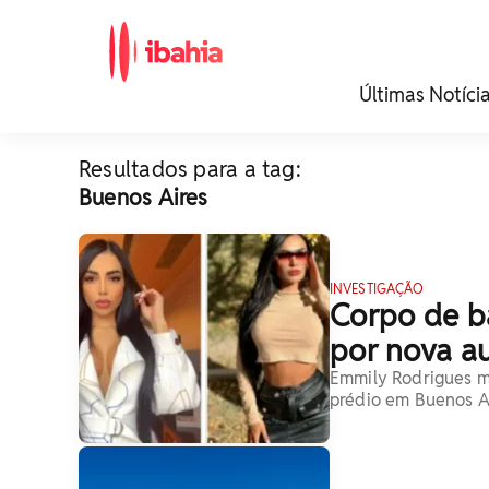
iBahia é o portal de
Últimas Notíci
noticias e
entretenimento da
Bahia.
Resultados para a tag:
Buenos Aires
INVESTIGAÇÃO
Corpo de b
por nova a
Emmily Rodrigues m
prédio em Buenos A