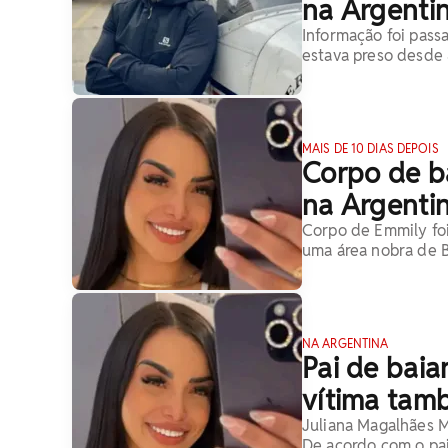
na Argentin
Informação foi passa
estava preso desde
MAIS DE 10 DIAS DEPOIS
Corpo de b
na Argenti
Corpo de Emmily foi
uma área nobra de B
NA ARGENTINA
Pai de bai
vítima tam
Juliana Magalhães 
De acordo com o pai 