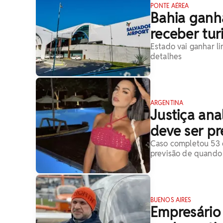
PONTE AÉREA
Bahia ganh
receber tur
Estado vai ganhar l
detalhes
ARGENTINA
Justiça ana
deve ser p
Caso completou 53 
previsão de quando 
BUENOS AIRES
Empresário