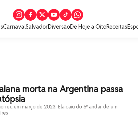
as
Carnaval
Salvador
Diversão
De Hoje a Oito
Receitas
Esp
aiana morta na Argentina passa
utópsia
orreu em março de 2023. Ela caiu do 6º andar de um
ires