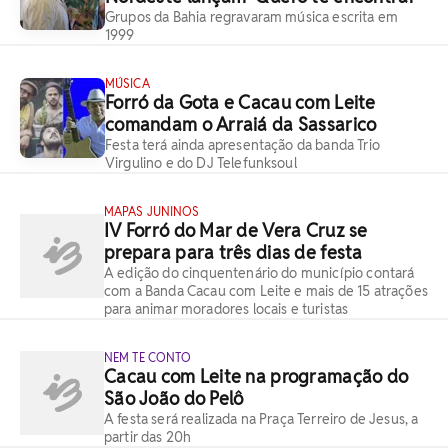
Grupos da Bahia regravaram música escrita em
1999
MÚSICA
Forró da Gota e Cacau com Leite
comandam o Arraiá da Sassarico
Festa terá ainda apresentação da banda Trio
Virgulino e do DJ Telefunksoul
MAPAS JUNINOS
IV Forró do Mar de Vera Cruz se
prepara para três dias de festa
A edição do cinquentenário do município contará
com a Banda Cacau com Leite e mais de 15 atrações
para animar moradores locais e turistas
NEM TE CONTO
Cacau com Leite na programação do
São João do Pelô
A festa será realizada na Praça Terreiro de Jesus, a
partir das 20h