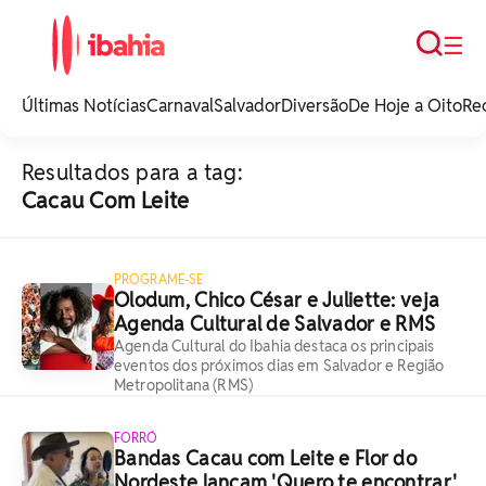
Busca
☰
iBahia é o portal de
noticias e
Últimas Notícias
Carnaval
Salvador
Diversão
De Hoje a Oito
Re
entretenimento da
Bahia.
Resultados para a tag:
Cacau Com Leite
PROGRAME-SE
Olodum, Chico César e Juliette: veja
Agenda Cultural de Salvador e RMS
Agenda Cultural do Ibahia destaca os principais
eventos dos próximos dias em Salvador e Região
Metropolitana (RMS)
FORRÓ
Bandas Cacau com Leite e Flor do
Nordeste lançam 'Quero te encontrar'