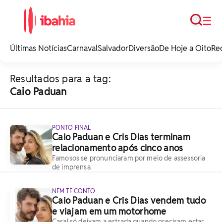
Busca
☰
iBahia é o portal de
noticias e
Últimas Notícias
Carnaval
Salvador
Diversão
De Hoje a Oito
Re
entretenimento da
Bahia.
Resultados para a tag:
Caio Paduan
PONTO FINAL
Caio Paduan e Cris Dias terminam
relacionamento após cinco anos
Famosos se pronunciaram por meio de assessoria
de imprensa
NEM TE CONTO
Caio Paduan e Cris Dias vendem tudo
e viajam em um motorhome
Casal só deixam a estrada quando precisam estar