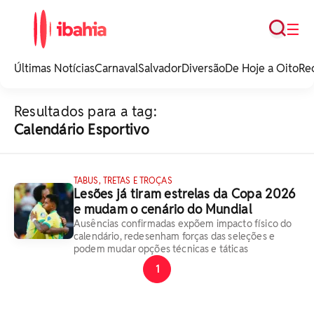
Busca
☰
iBahia é o portal de
noticias e
Últimas Notícias
Carnaval
Salvador
Diversão
De Hoje a Oito
Re
entretenimento da
Bahia.
Resultados para a tag:
Calendário Esportivo
TABUS, TRETAS E TROÇAS
Lesões já tiram estrelas da Copa 2026
e mudam o cenário do Mundial
Ausências confirmadas expõem impacto físico do
calendário, redesenham forças das seleções e
podem mudar opções técnicas e táticas
1