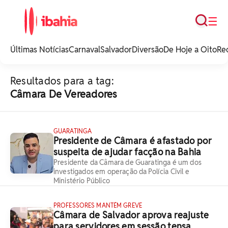
Busca
☰
iBahia é o portal de
noticias e
Últimas Notícias
Carnaval
Salvador
Diversão
De Hoje a Oito
Re
entretenimento da
Bahia.
Resultados para a tag:
Câmara De Vereadores
GUARATINGA
Presidente de Câmara é afastado por
suspeita de ajudar facção na Bahia
Presidente da Câmara de Guaratinga é um dos
investigados em operação da Polícia Civil e
Ministério Público
PROFESSORES MANTÉM GREVE
Câmara de Salvador aprova reajuste
para servidores em sessão tensa