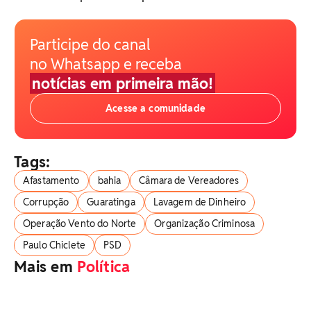
Participe do canal
no Whatsapp e receba
notícias em primeira mão!
Acesse a comunidade
Tags:
Afastamento
bahia
Câmara de Vereadores
Corrupção
Guaratinga
Lavagem de Dinheiro
Operação Vento do Norte
Organização Criminosa
Paulo Chiclete
PSD
Mais em
Política