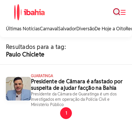
Busca
☰
iBahia é o portal de
noticias e
Últimas Notícias
Carnaval
Salvador
Diversão
De Hoje a Oito
Re
entretenimento da
Bahia.
Resultados para a tag:
Paulo Chiclete
GUARATINGA
Presidente de Câmara é afastado por
suspeita de ajudar facção na Bahia
Presidente da Câmara de Guaratinga é um dos
investigados em operação da Polícia Civil e
Ministério Público
1