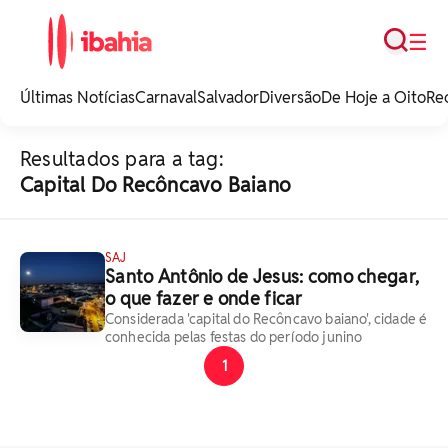
Busca
☰
iBahia é o portal de
noticias e
Últimas Notícias
Carnaval
Salvador
Diversão
De Hoje a Oito
Re
entretenimento da
Bahia.
Resultados para a tag:
Capital Do Recôncavo Baiano
SAJ
Santo Antônio de Jesus: como chegar,
o que fazer e onde ficar
Considerada 'capital do Recôncavo baiano', cidade é
conhecida pelas festas do período junino
1