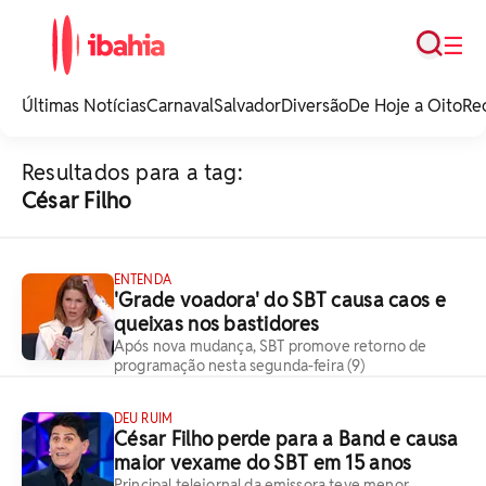
Busca
☰
iBahia é o portal de
noticias e
Últimas Notícias
Carnaval
Salvador
Diversão
De Hoje a Oito
Re
entretenimento da
Bahia.
Resultados para a tag:
César Filho
ENTENDA
'Grade voadora' do SBT causa caos e
queixas nos bastidores
Após nova mudança, SBT promove retorno de
programação nesta segunda-feira (9)
DEU RUIM
César Filho perde para a Band e causa
maior vexame do SBT em 15 anos
Principal telejornal da emissora teve menor