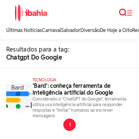
Busca
☰
iBahia é o portal de
noticias e
Últimas Notícias
Carnaval
Salvador
Diversão
De Hoje a Oito
Re
entretenimento da
Bahia.
Resultados para a tag:
Chatgpt Do Google
TECNOLOGIA
'Bard': conheça ferramenta de
inteligência artificial do Google
Considerado o "ChatGPT do Google", ferramenta
utiliza usa inteligência artificial para responder
respostas e "imitar" humanos ao escrever
mensagens
1