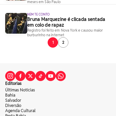
meses em São Paulo
NEM TE CONTO
Bruna Marquezine é clicada sentada
em colo de rapaz
Registro foi feito em Nova York e causou maior
burburinho na internet
1
2
Editorias
Últimas Notícias
Bahia
Salvador
Diversão
Agenda Cultural
Preta Bahia