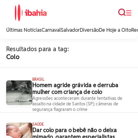
Busca
☰
iBahia é o portal de
noticias e
Últimas Notícias
Carnaval
Salvador
Diversão
De Hoje a Oito
Re
entretenimento da
Bahia.
Resultados para a tag:
Colo
BRASIL
Homem agride grávida e derruba
mulher com criança de colo
Agressões aconteceram durante tentativas de
assalto na cidade de Santos (SP); câmeras de
segurança flagraram o crime
SAÚDE
Dar colo para o bebê não o deixa
mimado, garantem especialistas