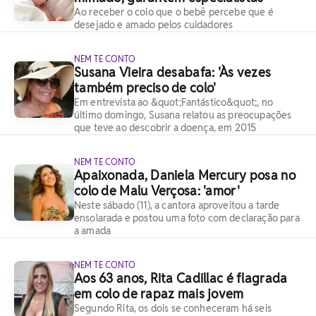
Ao receber o colo que o bebê percebe que é
desejado e amado pelos cuidadores
NEM TE CONTO
Susana Vieira desabafa: 'Às vezes
também preciso de colo'
Em entrevista ao &quot;Fantástico&quot;, no
último domingo, Susana relatou as preocupações
que teve ao descobrir a doença, em 2015
NEM TE CONTO
Apaixonada, Daniela Mercury posa no
colo de Malu Verçosa: 'amor'
Neste sábado (11), a cantora aproveitou a tarde
ensolarada e postou uma foto com declaração para
a amada
NEM TE CONTO
Aos 63 anos, Rita Cadillac é flagrada
em colo de rapaz mais jovem
Segundo Rita, os dois se conheceram há seis