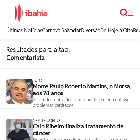
Busca
☰
iBahia é o portal de
noticias e
Últimas Notícias
Carnaval
Salvador
Diversão
De Hoje a Oito
Re
entretenimento da
Bahia.
Resultados para a tag:
Comentarista
LUTO
Morre Paulo Roberto Martins, o Morsa,
aos 78 anos
Segundo família do comentarista, ele enfrentava
problemas cardíacos
NEM TE CONTO
Caio Ribeiro finaliza tratamento de
câncer
&quot;Sempre acreditei na cura&quot;, contou o