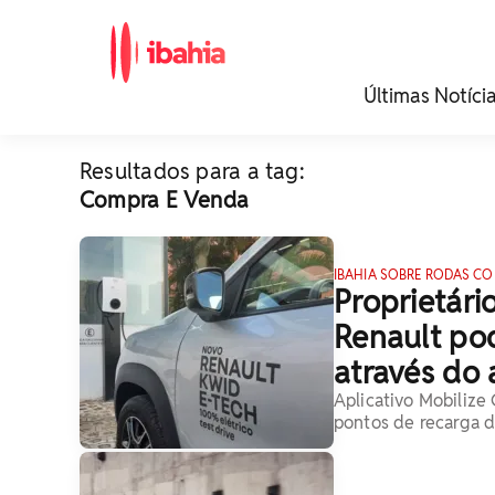
iBahia é o portal de
Últimas Notíci
noticias e
entretenimento da
Bahia.
Resultados para a tag:
Compra E Venda
IBAHIA SOBRE RODAS CO
Proprietári
Renault po
através do
Aplicativo Mobilize
pontos de recarga d