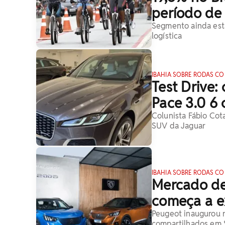
período de
Segmento ainda est
logística
IBAHIA SOBRE RODAS CO
Test Drive:
Pace 3.0 6 
Colunista Fábio Cot
SUV da Jaguar
IBAHIA SOBRE RODAS CO
Mercado de
começa a ex
Peugeot inaugurou r
compartilhados em 