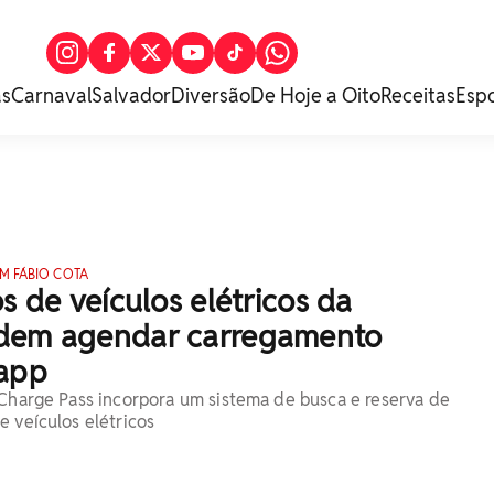
as
Carnaval
Salvador
Diversão
De Hoje a Oito
Receitas
Esp
M FÁBIO COTA
os de veículos elétricos da
dem agendar carregamento
 app
 Charge Pass incorpora um sistema de busca e reserva de
e veículos elétricos