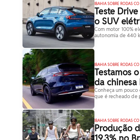
IBAHIA SOBRE RODAS CO
Teste Drive
o SUV elétr
Com motor 100% elé
autonomia de 440 k
IBAHIA SOBRE RODAS CO
Testamos o 
da chinesa
Conheça um pouco d
que é recheado de p
IBAHIA SOBRE RODAS CO
Produção de
19,3% no Br