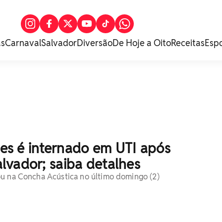
as
Carnaval
Salvador
Diversão
De Hoje a Oito
Receitas
Esp
s é internado em UTI após
lvador; saiba detalhes
u na Concha Acústica no último domingo (2)