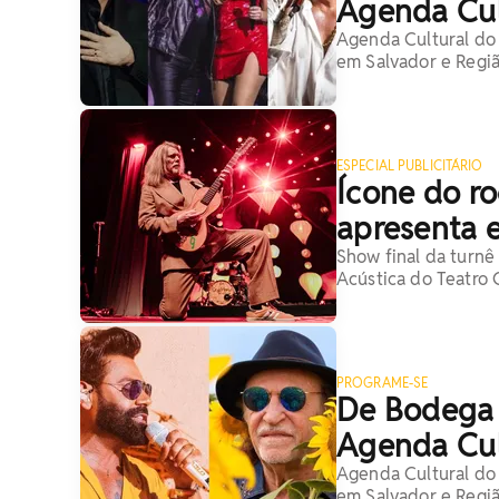
Agenda Cul
Agenda Cultural do 
em Salvador e Regi
ESPECIAL PUBLICITÁRIO
Ícone do r
apresenta 
Show final da turnê
Acústica do Teatro 
PROGRAME-SE
De Bodega 
Agenda Cul
Agenda Cultural do 
em Salvador e Regi