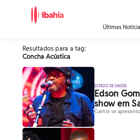
iBahia é o portal de
Últimas Notíci
noticias e
entretenimento da
Bahia.
Resultados para a tag:
Concha Acústica
ESTADO DE SAÚDE
Edson Gome
show em Sa
Cantor se apresento