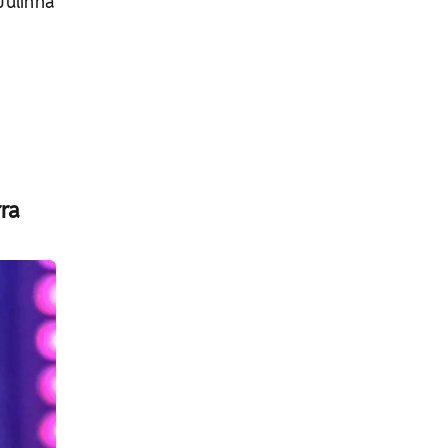
Julinha
ra