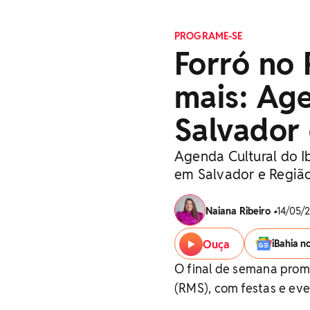
PROGRAME-SE
Forró no
mais: Age
Salvador
Agenda Cultural do I
em Salvador e Região
Naiana Ribeiro
•
14/05/2
Ouça
iBahia n
O final de semana prom
(RMS), com festas e eve