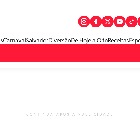
as
Carnaval
Salvador
Diversão
De Hoje a Oito
Receitas
Esp
CONTINUA APÓS A PUBLICIDADE