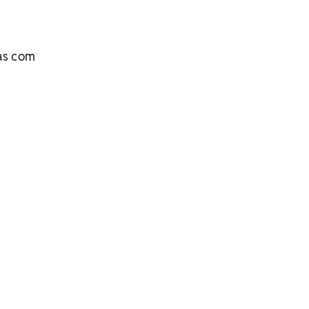
m
las com