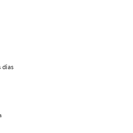
 dias
a