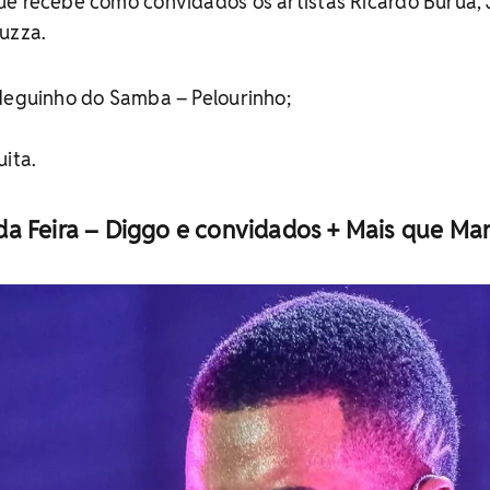
ue recebe como convidados os artistas Ricardo Buruá, 
uzza.
 Neguinho do Samba – Pelourinho;
uita.
a Feira – Diggo e convidados + Mais que Mar