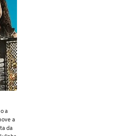
to a
move a
ta da