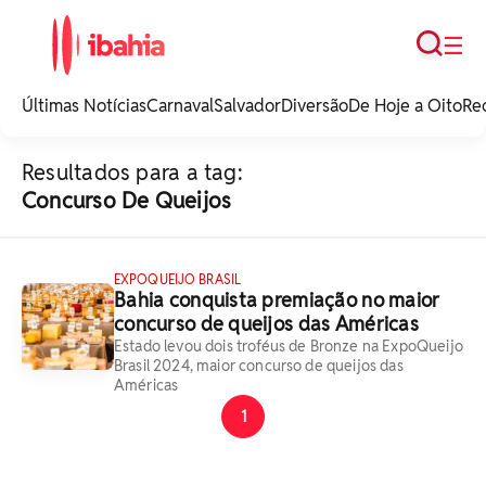
Busca
☰
iBahia é o portal de
noticias e
Últimas Notícias
Carnaval
Salvador
Diversão
De Hoje a Oito
Re
entretenimento da
Bahia.
Resultados para a tag:
Concurso De Queijos
EXPOQUEIJO BRASIL
Bahia conquista premiação no maior
concurso de queijos das Américas
Estado levou dois troféus de Bronze na ExpoQueijo
Brasil 2024, maior concurso de queijos das
Américas
1