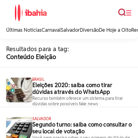
Busca
☰
iBahia é o portal de
noticias e
Últimas Notícias
Carnaval
Salvador
Diversão
De Hoje a Oito
Re
entretenimento da
Bahia.
Resultados para a tag:
Conteúdo Eleição
BRASIL
Eleições 2020: saiba como tirar
dúvidas através do WhatsApp
Recurso também oferece um sistema para tirar
dúvidas sobre possíveis fake news
SALVADOR
Segundo turno: saiba como consultar o
seu local de votação
Você nem precisa saber o seu número do título de