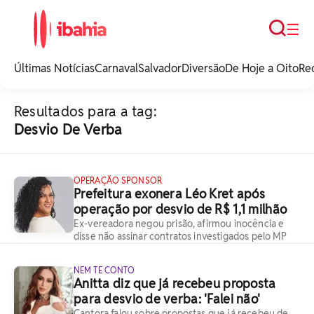
Busca
☰
iBahia é o portal de
noticias e
Últimas Notícias
Carnaval
Salvador
Diversão
De Hoje a Oito
Re
entretenimento da
Bahia.
Resultados para a tag:
Desvio De Verba
OPERAÇÃO SPONSOR
Prefeitura exonera Léo Kret após
operação por desvio de R$ 1,1 milhão
Ex-vereadora negou prisão, afirmou inocência e
disse não assinar contratos investigados pelo MP
NEM TE CONTO
Anitta diz que já recebeu proposta
para desvio de verba: 'Falei não'
Cantora falou sobre propostas que já recebeu de