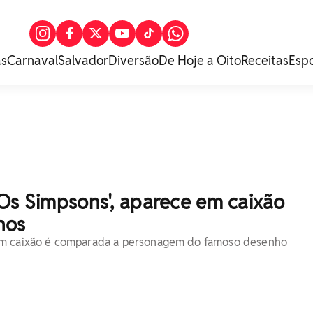
as
Carnaval
Salvador
Diversão
De Hoje a Oito
Receitas
Esp
Os Simpsons', aparece em caixão
nos
m caixão é comparada a personagem do famoso desenho