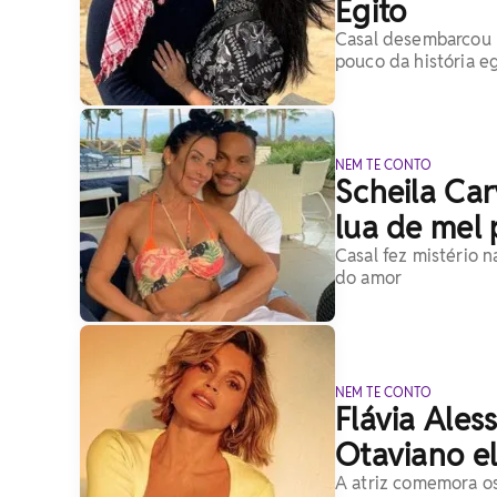
Egito
Casal desembarcou 
pouco da história eg
NEM TE CONTO
Scheila Car
lua de mel 
Casal fez mistério n
do amor
NEM TE CONTO
Flávia Ale
Otaviano el
A atriz comemora o