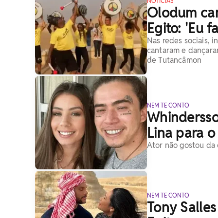
NOTÍCIAS
Olodum can
Egito: 'Eu fa
Nas redes sociais, 
cantaram e dançaram
de Tutancâmon
NEM TE CONTO
Whindersso
Lina para o 
Ator não gostou da e
NEM TE CONTO
Tony Salles