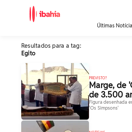
iBahia é o portal de
Últimas Notíci
noticias e
entretenimento da
Bahia.
Resultados para a tag:
Egito
PREVISTO?
Marge, de '
de 3.500 a
Figura desenhada e
'Os Simpsons'