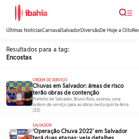
Busca
☰
iBahia é o portal de
noticias e
Últimas Notícias
Carnaval
Salvador
Diversão
De Hoje a Oito
Re
entretenimento da
Bahia.
Resultados para a tag:
Encostas
ORDEM DE SERVIÇO
Chuvas em Salvador: áreas de risco
terão obras de contenção
Prefeito de Salvador, Bruno Reis, assinou uma
ordem de serviço para as obras nesta quinta-feira
(23)
SALVADOR
'Operação Chuva 2022' em Salvador
terá duas etapas; veja detalhes