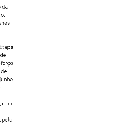
o da
co,
henes
'Etapa
 de
eforço
 de
 junho
.
, com
l pelo