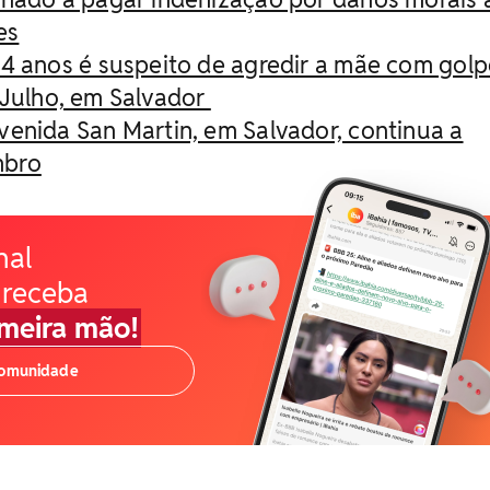
es
4 anos é suspeito de agredir a mãe com golp
e Julho, em Salvador
enida San Martin, em Salvador, continua a
mbro
nal
 receba
imeira mão!
comunidade