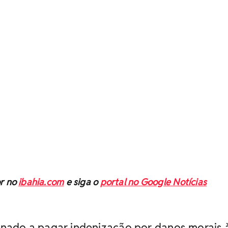
or no
ibahia.com
e siga o
portal no Google Notícias
enado a pagar indenização por danos morais 