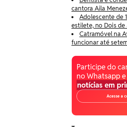
cantora Aila Menez
Adolescente de 1
estilete, no Dois d
Catramóvel na Av
funcionar até sete
Participe do ca
no Whatsapp e
notícias em pr
Acesse a 