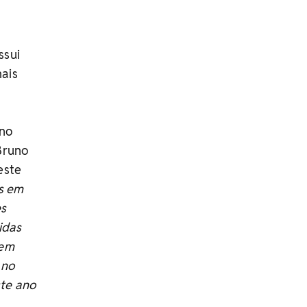
ssui
mais
ano
Bruno
este
os em
es
idas
tem
 no
ste ano