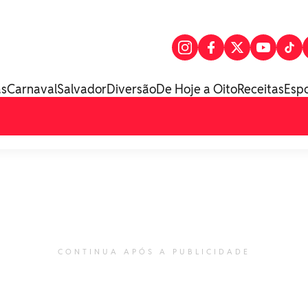
as
Carnaval
Salvador
Diversão
De Hoje a Oito
Receitas
Esp
CONTINUA APÓS A PUBLICIDADE