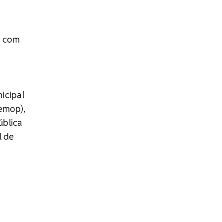
a com
icipal
emop),
ública
l de