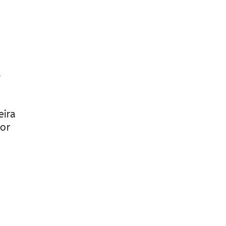
a
eira
dor