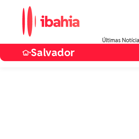
Últimas Notíci
Salvador
•