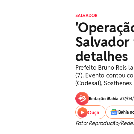
SALVADOR
'Operaçã
Salvador 
detalhes
Prefeito Bruno Reis 
(7). Evento contou co
(Codesal), Sosthene
Redação iBahia
•
07/04/
Ouça
iBahia n
Foto: Reprodução/Redes