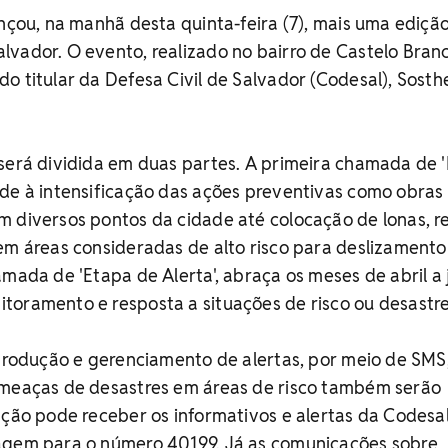
ançou, na manhã desta quinta-feira (7), mais uma ediçã
vador. O evento, realizado no bairro de Castelo Bran
o titular da Defesa Civil de Salvador (Codesal), Sost
 será dividida em duas partes. A primeira chamada de 
nde à intensificação das ações preventivas como obras
 diversos pontos da cidade até colocação de lonas, r
em áreas consideradas de alto risco para deslizamento
amada de 'Etapa de Alerta', abraça os meses de abril a
toramento e resposta a situações de risco ou desastre
 produção e gerenciamento de alertas, por meio de SMS
ameaças de desastres em áreas de risco também serão
ação pode receber os informativos e alertas da Codesa
agem para o número 40199. Já as comunicações sobre