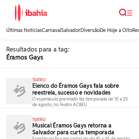
Busca
☰
iBahia é o portal de
noticias e
Últimas Notícias
Carnaval
Salvador
Diversão
De Hoje a Oito
Re
entretenimento da
Bahia.
Resultados para a tag:
Éramos Gays
TEATRO
Elenco do Éramos Gays fala sobre
reestreia, sucesso e novidades
O espetáculo premiado faz temporada de 10 a 25
de agosto, no Teatro ACBEU
TEATRO
Musical Éramos Gays retorna a
Salvador para curta temporada
Espetáculo fica em cartaz do dia 10 a 25 de agosto