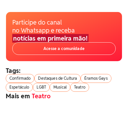
Participe do canal
no Whatsapp e receba
notícias em primeira mão!
Acesse a comunidade
Tags:
Confirmado
Destaques de Cultura
Éramos Gays
Espetáculo
LGBT
Musical
Teatro
Mais em
Teatro