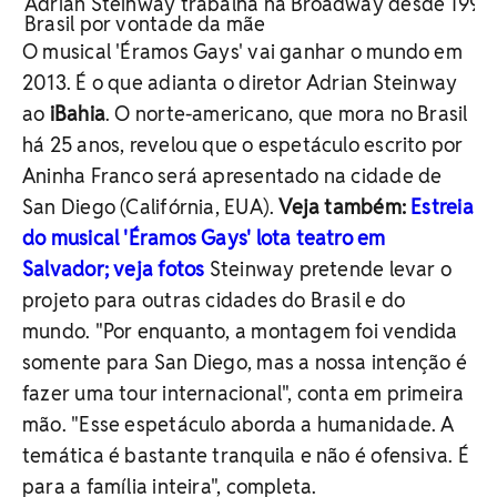
Adrian Steinway trabalha na Broadway desde 1995 
Brasil por vontade da mãe
O musical 'Éramos Gays' vai ganhar o mundo em
2013. É o que adianta o diretor Adrian Steinway
ao
iBahia
. O norte-americano, que mora no Brasil
há 25 anos, revelou que o espetáculo escrito por
Aninha Franco será apresentado na cidade de
San Diego (Califórnia, EUA).
Veja também:
Estreia
do musical 'Éramos Gays' lota teatro em
Salvador; veja fotos
Steinway pretende levar o
projeto para outras cidades do Brasil e do
mundo. "Por enquanto, a montagem foi vendida
somente para San Diego, mas a nossa intenção é
fazer uma tour internacional", conta em primeira
mão. "Esse espetáculo aborda a humanidade. A
temática é bastante tranquila e não é ofensiva. É
para a família inteira", completa.