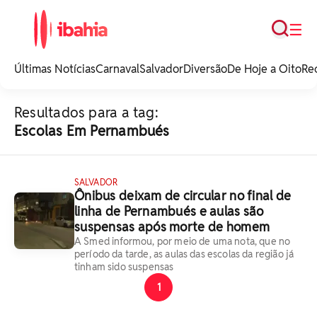
Busca
☰
iBahia é o portal de
noticias e
Últimas Notícias
Carnaval
Salvador
Diversão
De Hoje a Oito
Re
entretenimento da
Bahia.
Resultados para a tag:
Escolas Em Pernambués
SALVADOR
Ônibus deixam de circular no final de
linha de Pernambués e aulas são
suspensas após morte de homem
A Smed informou, por meio de uma nota, que no
período da tarde, as aulas das escolas da região já
tinham sido suspensas
1