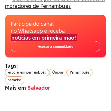
moradores de Pernambués
Participe do canal
no Whatsapp e receba
notícias em primeira mão!
Acesse a comunidade
Tags:
escolas em pernambués
Ônibus
Pernambués
salvador
Mais em
Salvador