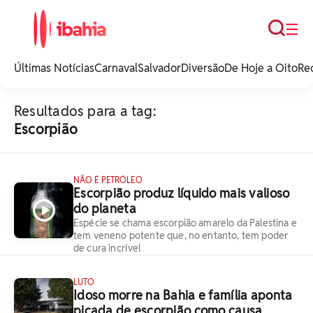
Busca
☰
iBahia é o portal de
noticias e
Últimas Notícias
Carnaval
Salvador
Diversão
De Hoje a Oito
Re
entretenimento da
Bahia.
Resultados para a tag:
Escorpião
NÃO É PETRÓLEO
Escorpião produz líquido mais valioso
do planeta
Espécie se chama escorpião amarelo da Palestina e
tem veneno potente que, no entanto, tem poder
de cura incrível
LUTO
Idoso morre na Bahia e família aponta
picada de escorpião como causa