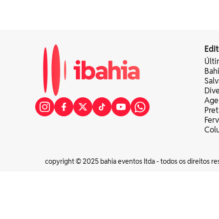
Edit
Últi
Bah
Sal
Div
Age
Pret
Fer
Colu
copyright © 2025 bahia eventos ltda - todos os direitos re