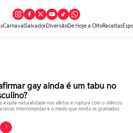
as
Carnaval
Salvador
Diversão
De Hoje a Oito
Receitas
Esp
afirmar gay ainda é um tabu no
culino?
o expõe naturalidade nos afetos e ruptura com o silêncio
carreiras interrompidas e o medo que ronda os gramados
1