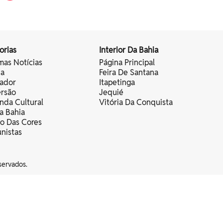
orias
Interior Da Bahia
mas Notícias
Página Principal
ia
Feira De Santana
vador
Itapetinga
ersão
Jequié
nda Cultural
Vitória Da Conquista
a Bahia
vo Das Cores
nistas
servados.