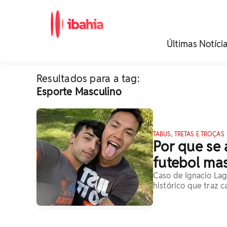
iBahia é o portal de
Últimas Notíci
noticias e
entretenimento da
Bahia.
Resultados para a tag:
Esporte Masculino
TABUS, TRETAS E TROÇAS
Por que se 
futebol mas
Caso de Ignacio Lag
histórico que traz 