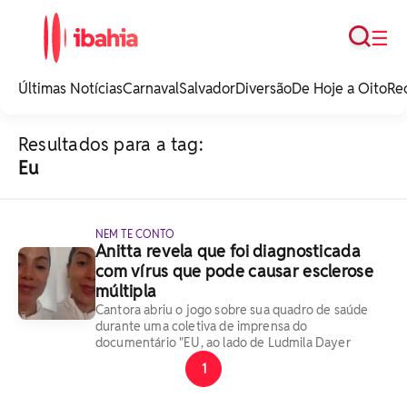
Busca
☰
iBahia é o portal de
noticias e
Últimas Notícias
Carnaval
Salvador
Diversão
De Hoje a Oito
Re
entretenimento da
Bahia.
Resultados para a tag:
Eu
NEM TE CONTO
Anitta revela que foi diagnosticada
com vírus que pode causar esclerose
múltipla
Cantora abriu o jogo sobre sua quadro de saúde
durante uma coletiva de imprensa do
documentário "EU, ao lado de Ludmila Dayer
1