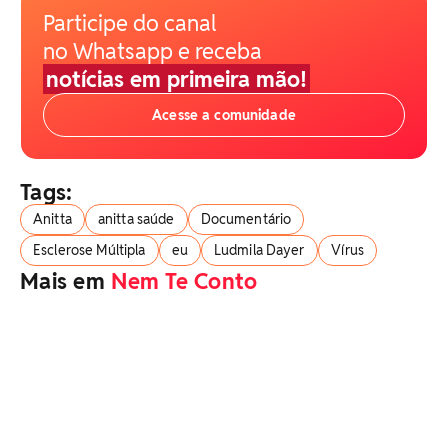
Participe do canal
no Whatsapp e receba
notícias em primeira mão!
Acesse a comunidade
Tags:
Anitta
anitta saúde
Documentário
Esclerose Múltipla
eu
Ludmila Dayer
Vírus
Mais em
Nem Te Conto