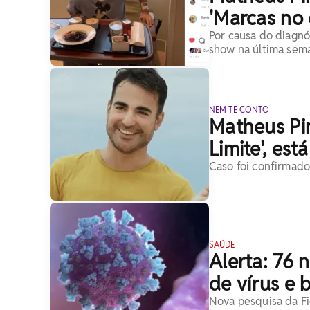
'Marcas no 
Por causa do diagnós
show na última sem
NEM TE CONTO
Matheus Pir
Limite', es
Caso foi confirmado 
SAÚDE
Alerta: 76
de vírus e 
Nova pesquisa da Fi