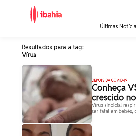
iBahia é o portal de
Últimas Notíci
noticias e
entretenimento da
Bahia.
Resultados para a tag:
Vírus
DEPOIS DA COVID-19
Conheça VSR
crescido no
Vírus sincicial resp
ser fatal em bebês, 