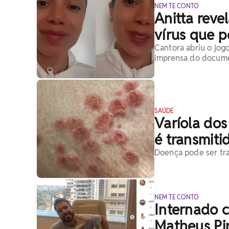
NEM TE CONTO
Anitta reve
vírus que p
Cantora abriu o jog
imprensa do docume
SAÚDE
Varíola do
é transmiti
Doença pode ser tra
NEM TE CONTO
Internado 
Matheus Pire