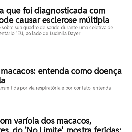
la que foi diagnosticada com
ode causar esclerose múltipla
o sobre sua quadro de saúde durante uma coletiva de
ntário "EU, ao lado de Ludmila Dayer
s macacos: entenda como doença
da
nsmitida por via respiratória e por contato; entenda
com varíola dos macacos,
s, do 'No Limite', mostra feridas: