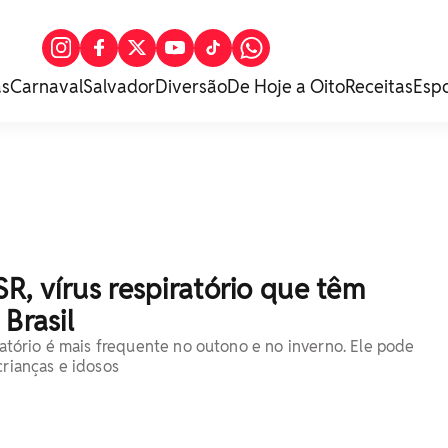
as
Carnaval
Salvador
Diversão
De Hoje a Oito
Receitas
Esp
, vírus respiratório que têm
 Brasil
iratório é mais frequente no outono e no inverno. Ele pode
crianças e idosos