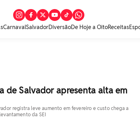
as
Carnaval
Salvador
Diversão
De Hoje a Oito
Receitas
Esp
a de Salvador apresenta alta em
vador registra leve aumento em fevereiro e custo chega a
 levantamento da SEI