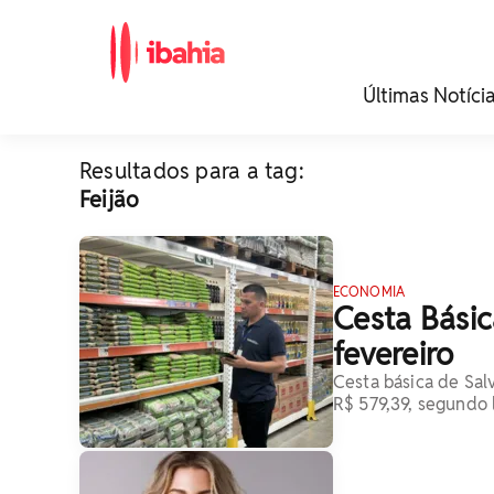
iBahia é o portal de
Últimas Notíci
noticias e
entretenimento da
Bahia.
Resultados para a tag:
Feijão
ECONOMIA
Cesta Básic
fevereiro
Cesta básica de Sal
R$ 579,39, segundo