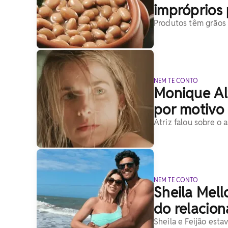
impróprios
Produtos têm grãos 
NEM TE CONTO
Monique Al
por motivo 
Atriz falou sobre o 
NEM TE CONTO
Sheila Mell
do relacio
Sheila e Feijão est