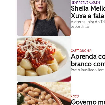
'SEMPRE TIVE ALGUÉM'
Sheila Mell
Xuxa e fala 
A eterna loira do Tc
esportistas
GASTRONOMIA
Aprenda co
branco com
Prato inusitado tem
RISCO
Governo man