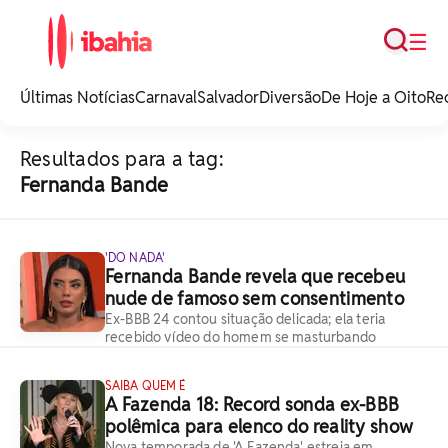
Busca
☰
iBahia é o portal de
noticias e
Últimas Notícias
Carnaval
Salvador
Diversão
De Hoje a Oito
Re
entretenimento da
Bahia.
Resultados para a tag:
Fernanda Bande
'DO NADA'
Fernanda Bande revela que recebeu
nude de famoso sem consentimento
Ex-BBB 24 contou situação delicada; ela teria
recebido vídeo do homem se masturbando
SAIBA QUEM É
A Fazenda 18: Record sonda ex-BBB
polêmica para elenco do reality show
Nova temporada de 'A Fazenda' estreia em