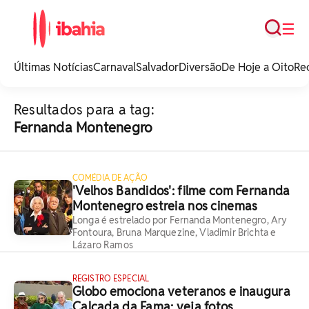
Busca
☰
iBahia é o portal de
noticias e
Últimas Notícias
Carnaval
Salvador
Diversão
De Hoje a Oito
Re
entretenimento da
Bahia.
Resultados para a tag:
Fernanda Montenegro
COMÉDIA DE AÇÃO
'Velhos Bandidos': filme com Fernanda
Montenegro estreia nos cinemas
Longa é estrelado por Fernanda Montenegro, Ary
Fontoura, Bruna Marquezine, Vladimir Brichta e
Lázaro Ramos
REGISTRO ESPECIAL
Globo emociona veteranos e inaugura
Calçada da Fama; veja fotos