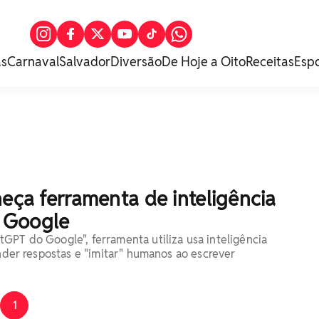
as
Carnaval
Salvador
Diversão
De Hoje a Oito
Receitas
Esp
heça ferramenta de inteligência
do Google
GPT do Google", ferramenta utiliza usa inteligência
onder respostas e "imitar" humanos ao escrever
1