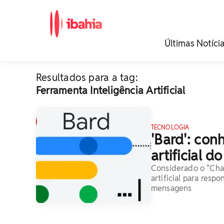
iBahia é o portal de
Últimas Notíci
noticias e
entretenimento da
Bahia.
Resultados para a tag:
Ferramenta Inteligência Artificial
TECNOLOGIA
'Bard': con
artificial 
Considerado o "Chat
artificial para resp
mensagens