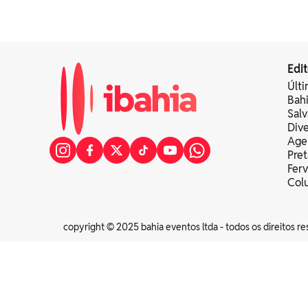
Edit
Últi
Bah
Sal
Div
Age
Pret
Fer
Colu
copyright © 2025 bahia eventos ltda - todos os direitos re