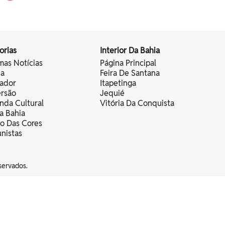
orias
Interior Da Bahia
mas Notícias
Página Principal
ia
Feira De Santana
vador
Itapetinga
ersão
Jequié
nda Cultural
Vitória Da Conquista
a Bahia
vo Das Cores
nistas
servados.