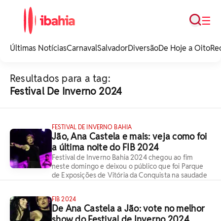
Busca
☰
iBahia é o portal de
noticias e
Últimas Notícias
Carnaval
Salvador
Diversão
De Hoje a Oito
Re
entretenimento da
Bahia.
Resultados para a tag:
Festival De Inverno 2024
FESTIVAL DE INVERNO BAHIA
Jão, Ana Castela e mais: veja como foi
a última noite do FIB 2024
Festival de Inverno Bahia 2024 chegou ao fim
neste domingo e deixou o público que foi Parque
de Exposições de Vitória da Conquista na saudade
FIB 2024
De Ana Castela a Jão: vote no melhor
show do Festival de Inverno 2024