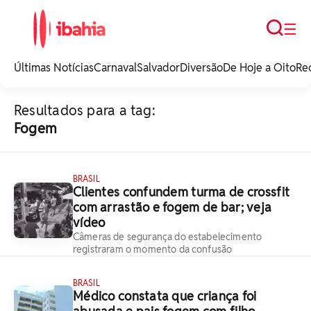
Busca
☰
iBahia é o portal de
noticias e
Últimas Notícias
Carnaval
Salvador
Diversão
De Hoje a Oito
Re
entretenimento da
Bahia.
Resultados para a tag:
Fogem
BRASIL
Clientes confundem turma de crossfit
com arrastão e fogem de bar; veja
vídeo
Câmeras de segurança do estabelecimento
registraram o momento da confusão
BRASIL
Médico constata que criança foi