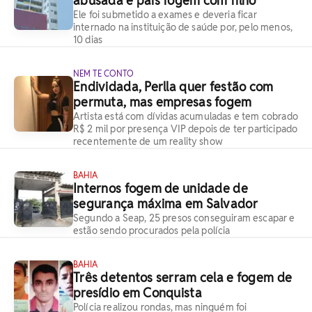
abusada e pais fogem com filho
Ele foi submetido a exames e deveria ficar
internado na instituição de saúde por, pelo menos,
10 dias
NEM TE CONTO
Endividada, Perlla quer festão com
permuta, mas empresas fogem
Artista está com dívidas acumuladas e tem cobrado
R$ 2 mil por presença VIP depois de ter participado
recentemente de um reality show
BAHIA
Internos fogem de unidade de
segurança máxima em Salvador
Segundo a Seap, 25 presos conseguiram escapar e
estão sendo procurados pela polícia
BAHIA
Três detentos serram cela e fogem de
presídio em Conquista
Polícia realizou rondas, mas ninguém foi